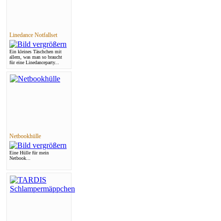
Linedance Notfallset
Ein kleines Täschchen mit
allem, was man so braucht
für eine Linedanceparty...
Netbookhülle
Eine Hülle für mein
Netbook...